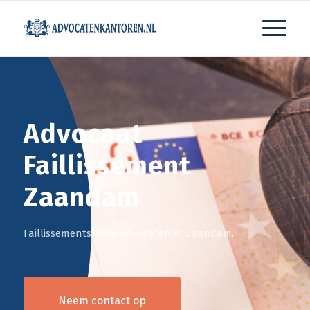
Advocaat
Faillissement
Zaandam
Faillissementsrecht advocaten in Zaandam.
Neem contact op