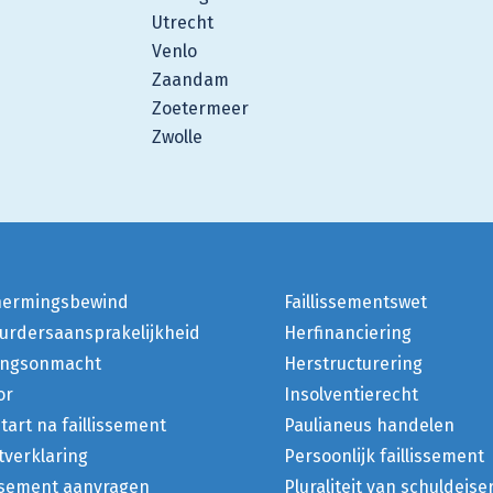
Utrecht
Venlo
Zaandam
Zoetermeer
Zwolle
hermingsbewind
Faillissementswet
urdersaansprakelijkheid
Herfinanciering
ingsonmacht
Herstructurering
or
Insolventierecht
tart na faillissement
Paulianeus handelen
etverklaring
Persoonlijk faillissement
issement aanvragen
Pluraliteit van schuldeise