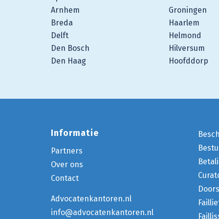
Arnhem
Groningen
Breda
Haarlem
Delft
Helmond
Den Bosch
Hilversum
Den Haag
Hoofddorp
Informatie
Besc
Bestu
Partners
Betal
Over ons
Curat
Contact
Doors
Advocatenkantoren.nl
Failli
info@advocatenkantoren.nl
Faill