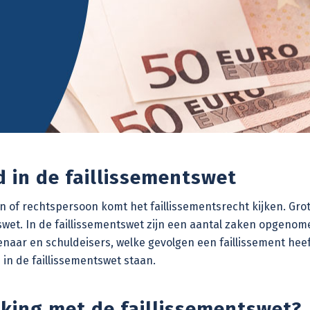
 in de faillissementswet
oon of rechtspersoon komt het faillissementsrecht kijken. Gr
ntswet. In de faillissementswet zijn een aantal zaken opgenom
denaar en schuldeisers, welke gevolgen een faillissement hee
 in de faillissementswet staan.
king met de faillissementswet?